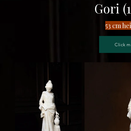
Gori (
​53 cm he
Click m