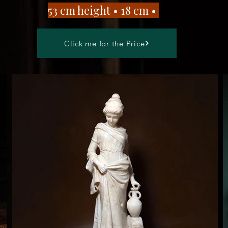
​53 cm height • 18 cm •
Click me for the Price