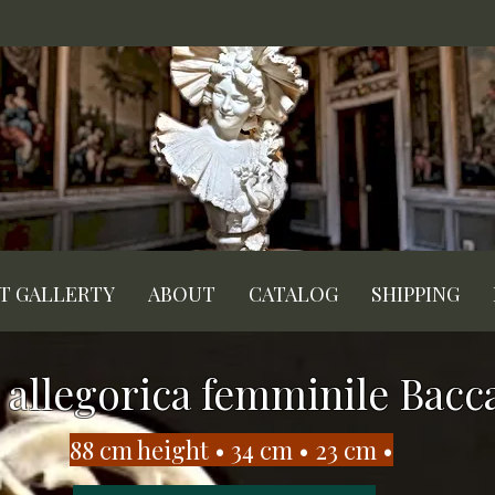
RT GALLERTY
ABOUT
CATALOG
SHIPPING
 allegorica femminile Bacca
88 cm height • 34 cm • 23 cm •