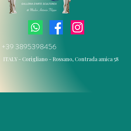
+39 3895398456
ITALY - Corigliano - Rossano, Contrada amica 58